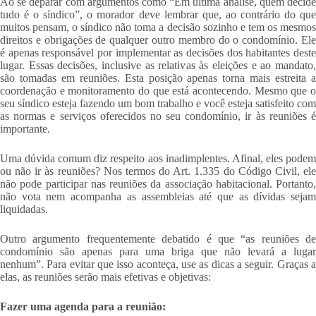
Ao se deparar com argumentos como “Em última análise, quem decide
tudo é o síndico”, o morador deve lembrar que, ao contrário do que
muitos pensam, o síndico não toma a decisão sozinho e tem os mesmos
direitos e obrigações de qualquer outro membro do o condomínio. Ele
é apenas responsável por implementar as decisões dos habitantes deste
lugar. Essas decisões, inclusive as relativas às eleições e ao mandato,
são tomadas em reuniões. Esta posição apenas torna mais estreita a
coordenação e monitoramento do que está acontecendo. Mesmo que o
seu síndico esteja fazendo um bom trabalho e você esteja satisfeito com
as normas e serviços oferecidos no seu condomínio, ir às reuniões é
importante.
Uma dúvida comum diz respeito aos inadimplentes. Afinal, eles podem
ou não ir às reuniões? Nos termos do Art. 1.335 do Código Civil, ele
não pode participar nas reuniões da associação habitacional. Portanto,
não vota nem acompanha as assembleias até que as dívidas sejam
liquidadas.
Outro argumento frequentemente debatido é que “as reuniões de
condomínio são apenas para uma briga que não levará a lugar
nenhum”. Para evitar que isso aconteça, use as dicas a seguir. Graças a
elas, as reuniões serão mais efetivas e objetivas:
Fazer uma agenda para a reunião: